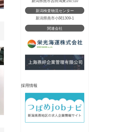
新潟県燕市吉田鴻巣15の10
新潟検査物流センター
新潟県燕市小関1309-1
関連会社
採用情報