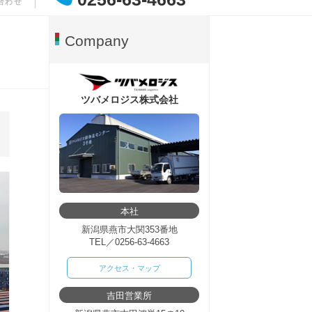
合わせ
Company
ツバメロジス株式会社
本社
新潟県燕市大関353番地
TEL／
0256-63-4663
アクセス・マップ
吉田営業所