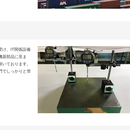
け、IT関係設備
機器部品に至ま
頂いております。
門でしっかりと管