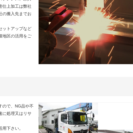
密仕上加工は弊社
社の搬入先までお
セットアップなど
積地区の活用をご
すので、NG品や不
速に処理又はリサ
活用下さい。