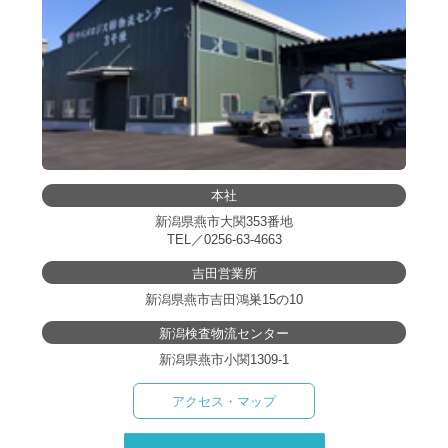
本社
新潟県燕市大関353番地
TEL／
0256-63-4663
吉田営業所
新潟県燕市吉田鴻巣15の10
新潟検査物流センター
新潟県燕市小関1309-1
アクセス・マップ