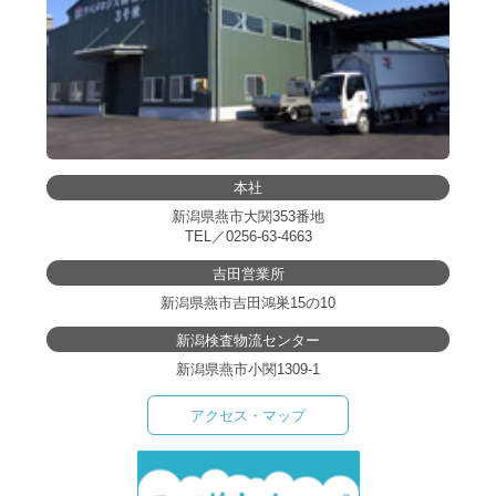
本社
新潟県燕市大関353番地
TEL／
0256-63-4663
吉田営業所
新潟県燕市吉田鴻巣15の10
新潟検査物流センター
新潟県燕市小関1309-1
アクセス・マップ